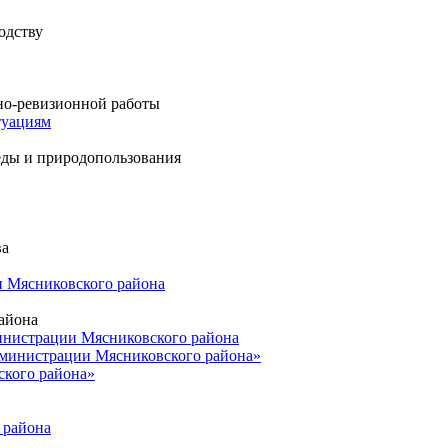
одству
ьно-ревизионной работы
туациям
еды и природопользования
ва
и Мясниковского района
айона
нистрации Мясниковского района
министрации Мясниковского района»
кого района»
 района