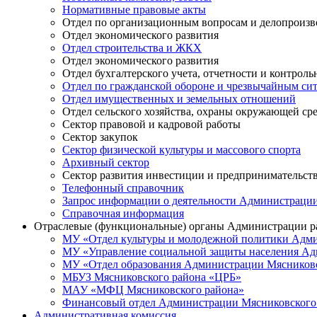
Нормативные правовые акты
Отдел по организационным вопросам и делопроизв
Отдел экономического развития
Отдел строительства и ЖКХ
Отдел экономического развития
Отдел бухгалтерского учета, отчетности и контрол
Отдел по гражданской обороне и чрезвычайным си
Отдел имущественных и земельных отношений
Отдел сельского хозяйства, охраны окружающей ср
Сектор правовой и кадровой работы
Сектор закупок
Сектор физической культуры и массового спорта
Архивный сектор
Сектор развития инвестиции и предпринимательст
Телефонный справочник
Запрос информации о деятельности Администраци
Справочная информация
Отраслевые (функциональные) органы Администрации р
МУ «Отдел культуры и молодежной политики Адми
МУ «Управление социальной защиты населения Ад
МУ «Отдел образования Администрации Мясниковс
МБУЗ Мясниковского района «ЦРБ»
МАУ «МФЦ Мясниковского района»
Финансовый отдел Администрации Мясниковского
Административная комиссия