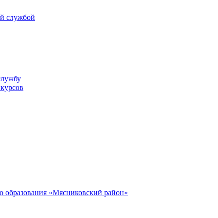
ой службой
службу
нкурсов
о образования «Мясниковский район»