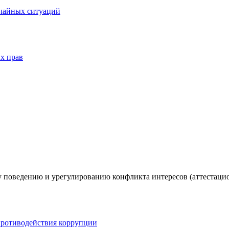
ычайных ситуаций
х прав
 поведению и урегулированию конфликта интересов (аттестаци
противодействия коррупции