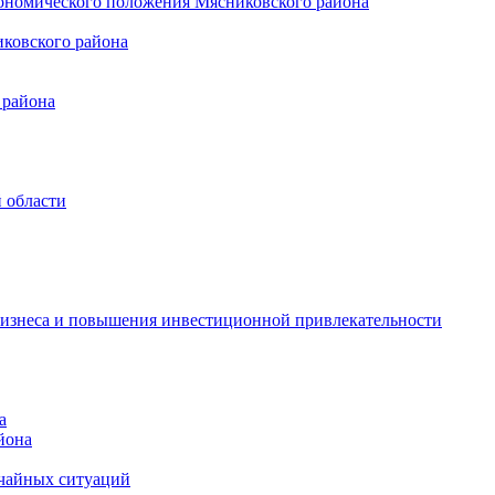
кономического положения Мясниковского района
иковского района
 района
 области
бизнеса и повышения инвестиционной привлекательности
а
йона
ычайных ситуаций