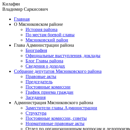
Килафян
Владимир Саркисович
Главная
О Мясниковском районе
История района
По местам боевой славы
Мясниковский район
Глава Администрации района
Биография
Официальные выступления, доклады
Блог Главы района
Сведения о доходах
Собрание депутатов Мясниковского района
Правовые акты
Председатель
Постоянные комиссии
График приема граждан
Заседания
Администрация Мясниковского района
Заместители главы Администрации
Структура
Постоянные комиссии, советы
Нормативные правовые акты
Отдел по организационным вопросам и делопроизв