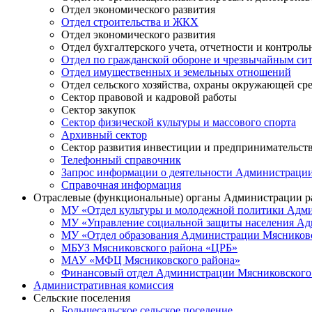
Отдел экономического развития
Отдел строительства и ЖКХ
Отдел экономического развития
Отдел бухгалтерского учета, отчетности и контрол
Отдел по гражданской обороне и чрезвычайным си
Отдел имущественных и земельных отношений
Отдел сельского хозяйства, охраны окружающей ср
Сектор правовой и кадровой работы
Сектор закупок
Сектор физической культуры и массового спорта
Архивный сектор
Сектор развития инвестиции и предпринимательст
Телефонный справочник
Запрос информации о деятельности Администраци
Справочная информация
Отраслевые (функциональные) органы Администрации р
МУ «Отдел культуры и молодежной политики Адми
МУ «Управление социальной защиты населения Ад
МУ «Отдел образования Администрации Мясниковс
МБУЗ Мясниковского района «ЦРБ»
МАУ «МФЦ Мясниковского района»
Финансовый отдел Администрации Мясниковского
Административная комиссия
Сельские поселения
Большесальское сельское поселение