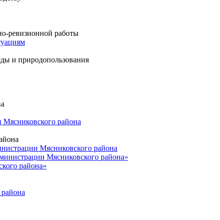
ьно-ревизионной работы
туациям
еды и природопользования
ва
и Мясниковского района
айона
нистрации Мясниковского района
министрации Мясниковского района»
кого района»
 района