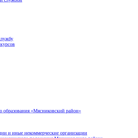
службу
нкурсов
о образования «Мясниковский район»
ции и иные некоммерческие организации