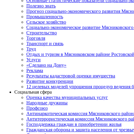
Основные статистические показатели социально-э
Полезно знать
Прогноз социально-экономического развития Мясн
Промышленность
Сельское хозяйство
Социально-экономическое развитие Мясниковского
Строительство
Торговля
Транспорт и связь
Труд
Отдых и туризм в Мясниковском районе Ростовской
Услуги
«Сделано на Дону»
Реклама
Результаты кадастровой оценки имущества
Развитие конкуренции
12 целевых моделей упрощения процедур ведения 
Социальная сфера
Оценка качества муниципальных услуг
Народные дружины
Профсоюз
Антинаркотическая комиссия Мясниковского район
Антитеррористическая комиссия Мясниковского ра
Господдержка граждан в приобретении жилья
Гражданская оборона и защита населения от чрезв