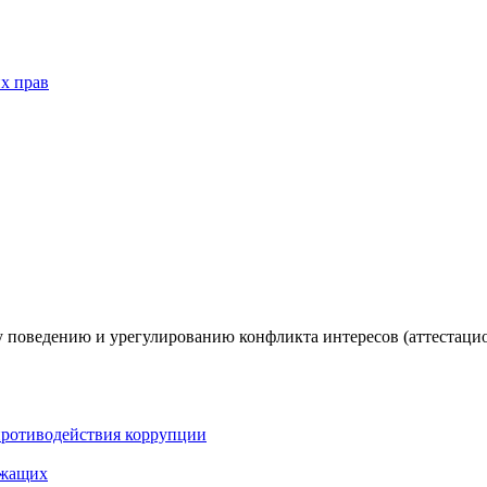
х прав
 поведению и урегулированию конфликта интересов (аттестаци
противодействия коррупции
ужащих