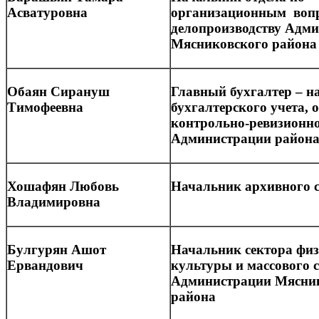
Асватуровна
организационным воп
делопроизводству Адм
Мясниковского района
Обаян Сирануш
Главный бухгалтер – н
Тимофеевна
бухгалтерского учета, 
контрольно-ревизионн
Администрации район
Хошафян Любовь
Начальник архивного 
Владимировна
Булгурян Ашот
Начальник сектора фи
Ервандович
культуры и массового 
Администрации Мясни
района