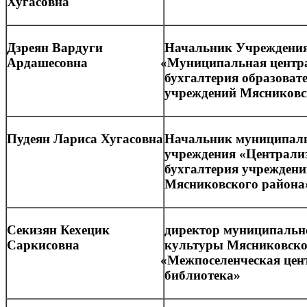
Хугасовна
Дзреян Вардуги
Начальник Учреждени
Ардашесовна
«Муниципальная
центр
бухгалтерия образоват
учреждений Мясниковс
Пудеян Лариса Хугасовна
Начальник муниципал
учреждения
«Централи
бухгалтерия учрежден
Мясниковского района
Секизян Кехецик
директор муниципальн
Саркисовна
культуры Мясниковско
«Межпоселенческая
цен
библиотека»