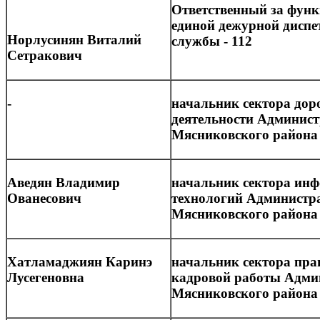
Ответственный за фун
единой дежурной диспе
Норлусинян Виталий
службы - 112
Сетракович
-
начальник сектора до
деятельности Админис
Мясниковского района
Аведян Владимир
начальник сектора ин
Ованесович
технологий Администр
Мясниковского района
Хатламаджиян Каринэ
начальник сектора пра
Лусегеновна
кадровой работы Адми
Мясниковского района