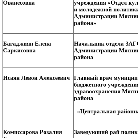
Ованесовна
учреждения
«Отдел
кул
и молодежной политик
Администрации Мясни
района»
Багаджиян Елена
Начальник отдела ЗАГ
Саркисовна
Администрации Мясни
района
Исаян Левон Алексеевич
Главный врач муницип
бюджетного учреждени
здравоохранения Мясн
района
«Центральная
районн
Комиссарова Розалия
Заведующий рай поли