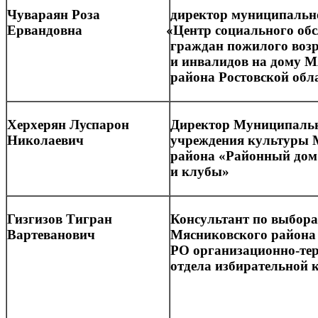
Чувараян Роза
директор муниципальн
Ервандовна
«Центр
социального об
граждан пожилого возр
и инвалидов на дому М
района Ростовской обл
Херхерян Луспарон
Директор Муниципаль
Николаевич
учреждения культуры 
района
«Районный
дом
и клубы»
Гизгизов Тигран
Консультант по выбор
Вартеванович
Мясниковского района
РО организационно-те
отдела избирательной 