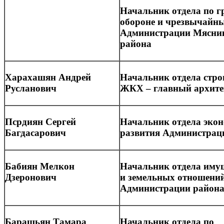
Начальник отдела по 
обороне и чрезвычайн
Администрации Мясни
района
Харахашян Андрей
Начальник отдела стро
Русланович
ЖКХ – главный архите
Псрдиян Сергей
Начальник отдела эко
Багдасарович
развития Администрац
Бабиян Мелкон
Начальник отдела иму
Дзеронович
и земельных отношени
Администрации район
Барашьян Тамара
Начальник отдела по