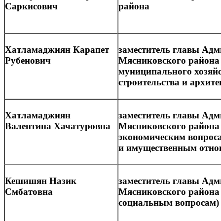
Саркисович
района
Хатламаджиян Карапет
заместитель главы Ад
Рубенович
Мясниковского района
муниципального хозяйс
строительства и архит
Хатламаджиян
заместитель главы Ад
Валентина Хачатуровна
Мясниковского района
экономическим вопрос
и имущественным отно
Кешишян Назик
заместитель главы Ад
Смбатовна
Мясниковского района
социальным вопросам)