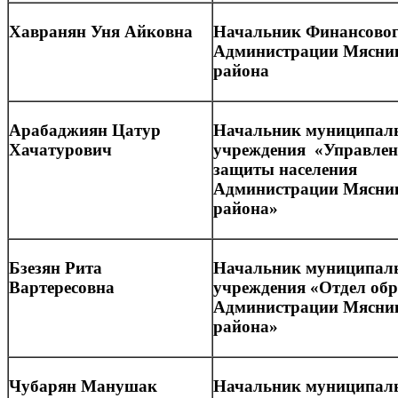
Хавранян Уня Айковна
Начальник Финансовог
Администрации Мясни
района
Арабаджиян Цатур
Начальник муниципал
Хачатурович
учреждения
«Управлен
защиты населения
Администрации Мясни
района»
Бзезян Рита
Начальник муниципал
Вартересовна
учреждения
«Отдел
обр
Администрации Мясни
района»
Чубарян Манушак
Начальник муниципал