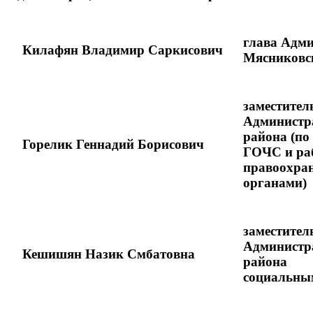
глава Адм
Килафян Владимир Саркисович
Мясниковс
заместител
Администр
района (по
Горелик Геннадий Борисович
ГОЧС и 
правоохра
органами)
заместител
Администр
Кешишян Назик Смбатовна
района
социальны