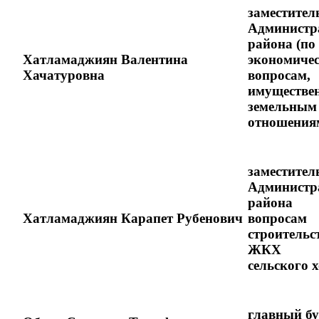
заместител
Администр
района (по
Хатламаджиян Валентина
экономиче
Хачатуровна
вопросам,
имуществе
земельным
отношения
заместител
Администр
района
Хатламаджиян Карапет Рубенович
вопросам
строительс
ЖКХ
сельского х
главный бу