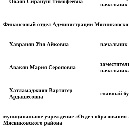
Обаян Сирануш Тимофеевна
начальник 
Финансовый отдел Администрации Мясниковско
Хавранян Уня Айковна
начальник
заместител
Авакян Мария Сероповна
начальник
Хатламаджиян Вартитер
главный бу
Ардашесовна
муниципальное учреждение «Отдел образования
Мясниковского района